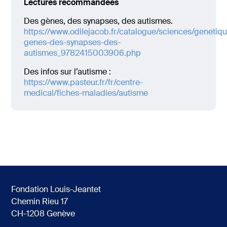
Lectures recommandées
Des gènes, des synapses, des autismes.
https://www.odilejacob.fr/catalogue/sciences/genetiq
genes-des-synapses-des-
autismes_9782415003906.php
Des infos sur l’autisme :
https://www.pasteur.fr/fr/centre-
medical/fiches-maladies/autisme
Fondation Louis-Jeantet
Chemin Rieu 17
CH-1208 Genève