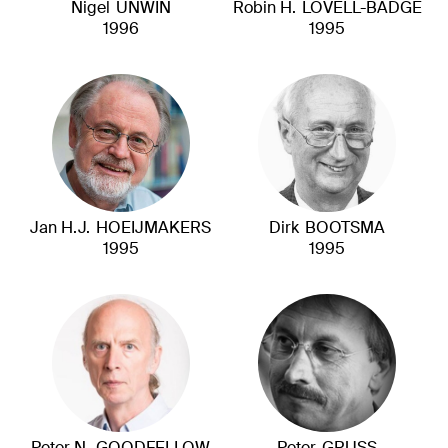
Nigel
UNWIN
Robin H.
LOVELL-BADGE
1996
1995
Jan H.J.
HOEIJMAKERS
Dirk
BOOTSMA
1995
1995
Peter N.
GOODFELLOW
Peter
GRUSS